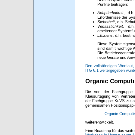
Punkte beitragen:
Adaptierbarkeit
, d.h
Erfordernisse der S
Sicherheit
, d.h. Schu
Verlässlichkeit
, d.h.
arbeitender Systemfu
Effizienz
, d.h. best
Diese Systemeigensc
sind damit wichtige 
Die Betriebssystemfor
neue Geräte und Anw
Den vollständigen Wortlau
ITG 6.1 weitergegeben wurde,
Organic Computin
Die von der Fachgruppe 
Klausurtagung von Vertre
der Fachgruppe KuVS zusa
gemeinsamen Positionspapi
Organic Computin
weiterentwickelt.
Eine Roadmap für das weite