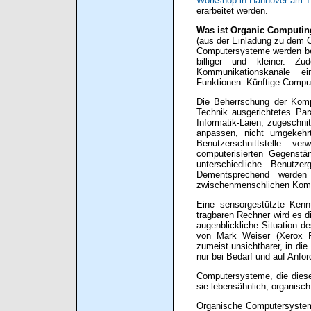
Workshop in Hannover am 1
erarbeitet werden.
Was ist Organic Computi
(aus der Einladung zu dem 
Computersysteme werden bei 
billiger und kleiner. Z
Kommunikationskanäle e
Funktionen. Künftige Compu
Die Beherrschung der Komp
Technik ausgerichtetes Par
Informatik-Laien, zugeschn
anpassen, nicht umgekehrt
Benutzerschnittstelle 
computerisierten Gegenstä
unterschiedliche Benutze
Dementsprechend werden 
zwischenmenschlichen Kommu
Eine sensorgestützte Kenn
tragbaren Rechner wird es d
augenblickliche Situation d
von Mark Weiser (Xerox P
zumeist unsichtbarer, in die
nur bei Bedarf und auf Anfor
Computersysteme, die diese
sie lebensähnlich, organisch
Organische Computersystem