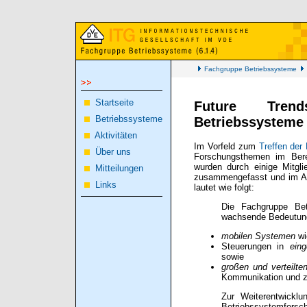
Fachgruppe Betriebssysteme
Startseite
Future Tren
Betriebssysteme
Betriebssysteme
Aktivitäten
Im Vorfeld zum
Treffen der
Über uns
Forschungsthemen im Berei
wurden durch einige Mitgl
Mitteilungen
zusammengefasst und im An
Links
lautet wie folgt:
Die Fachgruppe Bet
wachsende Bedeutun
mobilen Systemen
wi
Steuerungen in
ein
sowie
großen und verteilt
Kommunikation und zu
Zur Weiterentwickl
Betriebssystemforsch