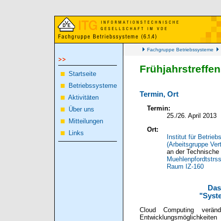
Fachgruppe Betriebssysteme
Frühjahrstreffe
Startseite
Betriebssysteme
Termin, Ort
Aktivitäten
Termin:
Über uns
25./26. April 2013
Mitteilungen
Ort:
Links
Institut für Betri
(Arbeitsgruppe Ver
an der Technische
Muehlenpfordtstrss
Raum IZ-160
Das
"Syst
Cloud Computing verände
Entwicklungsmöglichkeite